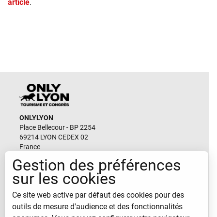
article
.
ONLYLYON
Place Bellecour - BP 2254
69214 LYON CEDEX 02
France
Gestion des préférences
Email
sur les cookies
durable@lyon-france.com
Ce site web active par défaut des cookies pour des
CONTACTEZ-NOUS
outils de mesure d'audience et des fonctionnalités