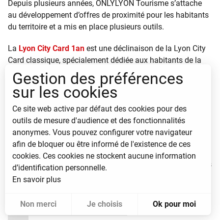
Depuis plusieurs années, ONLYLYON Tourisme s’attache
au développement d’offres de proximité pour les habitants
du territoire et a mis en place plusieurs outils.
La
Lyon City Card 1an
est une déclinaison de la Lyon City
Card classique, spécialement dédiée aux habitants de la
métropole lyonnaise. Le pass donne accès pour une durée
Gestion des préférences
d’un an à 3 activités touristiques ou culturelles, ainsi qu’à
sur les cookies
une visite guidée pour (re)découvrir la ville.
Ce site web active par défaut des cookies pour des
A la Lyonnaise, le nouveau media pensé par ONLYLYON
outils de mesure d'audience et des fonctionnalités
Tourisme pour les habitants d’un jour ou de toujours. Un
anonymes. Vous pouvez configurer votre navigateur
site internet, des réseaux sociaux et un magazine pour
afin de bloquer ou être informé de l'existence de ces
valoriser l’offre de la Métropole à destination des visiteurs
cookies. Ces cookies ne stockent aucune information
de la Métropole et des habitants du territoire : les loisirs, les
d’identification personnelle.
restaurants, les événements…
En savoir plus
Non merci
Je choisis
Ok pour moi
Pour évaluer si notre site est optimisé et répond à vos attentes, nous mesurons notre audience en utilisant des solutions spécialisées. Toutes les informations collectées par ces cookies sont agrégées et donc anonymisées.
Permet d'analyser les statistiques de consultation de notre site.