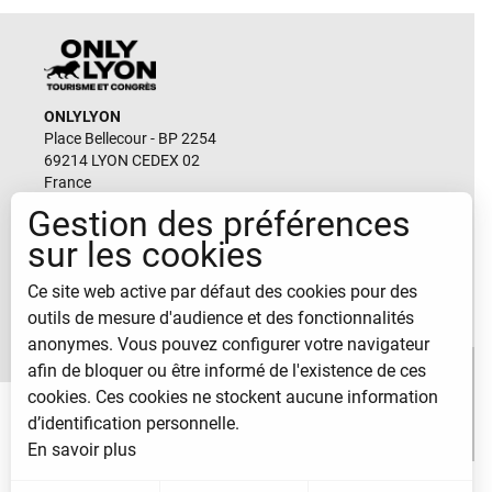
ONLYLYON
Place Bellecour - BP 2254
69214 LYON CEDEX 02
France
Gestion des préférences
Email
sur les cookies
durable@lyon-france.com
Ce site web active par défaut des cookies pour des
CONTACTEZ-NOUS
outils de mesure d'audience et des fonctionnalités
anonymes. Vous pouvez configurer votre navigateur
afin de bloquer ou être informé de l'existence de ces
cookies. Ces cookies ne stockent aucune information
d’identification personnelle.
En savoir plus
© 2026 Only Lyon Tourisme et Congrès
-
Mentions légales
-