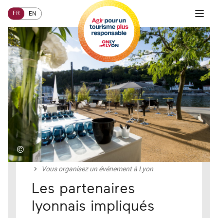
FR
EN
©
Accueil
COMMENT AGIR ?
Professionnels du tourisme
Vous organisez un événement à Lyon
Les partenaires
lyonnais impliqués